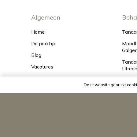
Algemeen
Beha
Home
Tandar
De praktijk
Mondhy
Galge
Blog
Tandar
Vacatures
Utrech
Contact
Deze website gebruikt cookie
Cont
Ons team