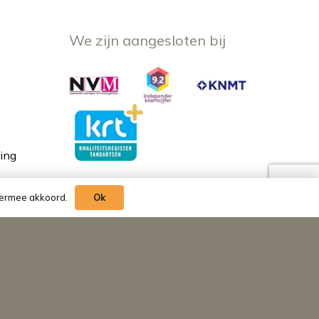
We zijn aangesloten bij
ing
Samenwerkingen
hiermee akkoord.
Ok