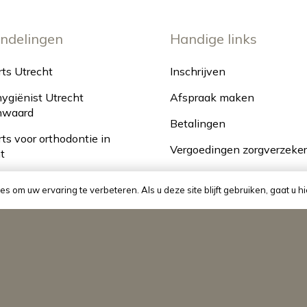
ndelingen
Handige links
ts Utrecht
Inschrijven
giënist Utrecht
Afspraak maken
nwaard
Betalingen
ts voor orthodontie in
Vergoedingen zorgverzeker
t
Klachtenregeling
s om uw ervaring te verbeteren. Als u deze site blijft gebruiken, gaat u 
act
Huisregels
Tarieven
Algemene voorwaarden
Privacy verklaring