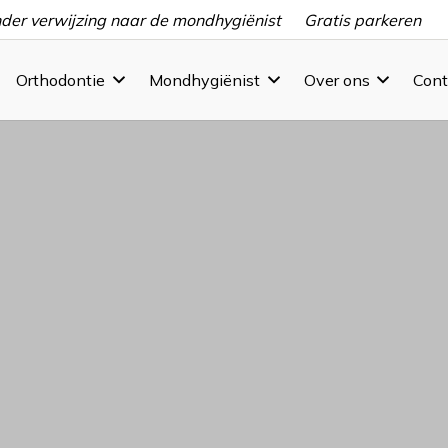
der verwijzing naar de mondhygiënist
Gratis parkeren
Orthodontie
Mondhygiënist
Over ons
Cont