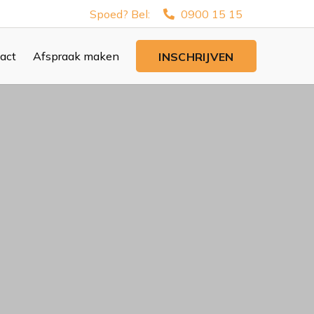
Spoed? Bel:
0900 15 15
act
Afspraak maken
INSCHRIJVEN