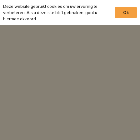
Deze website gebruikt cookies om uw ervaring te
Ons team
verbeteren. Als u deze site blijft gebruiken, gaat u
Ok
hiermee akkoord.
Behandelingen
Tandarts Utrecht
Mondhygiënist Utrecht Galgenwaard
Tandarts voor orthodontie in Utrecht
Contact
Handige links
Inschrijven
Afspraak maken