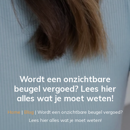
Wordt een onzichtbare
beugel vergoed? Lees hier
alles wat je moet weten!
Home
|
Blog
|
Wordt een onzichtbare beugel vergoed?
Lees hier alles wat je moet weten!